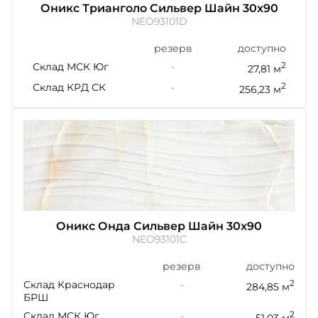
Оникс Трианголо Сильвер Шайн 30x90
NEO93101D
резерв
доступно
Склад МСК Юг
-
2
27,81 м
Склад КРД СК
-
2
256,23 м
Оникс Онда Сильвер Шайн 30x90
NEO93101C
резерв
доступно
Склад Краснодар
-
2
284,85 м
БРШ
Склад МСК Юг
-
2
51,03 м