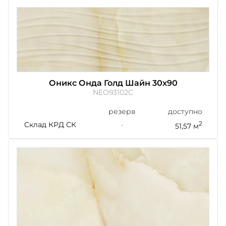
Оникс Онда Голд Шайн 30x90
NEO93102C
резерв
доступно
Склад КРД СК
-
2
51,57 м