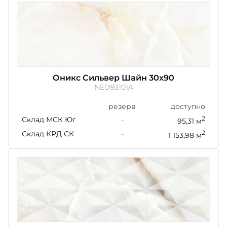
Оникс Сильвер Шайн 30x90
NEO93101A
резерв
доступно
Склад МСК Юг
-
2
95,31 м
Склад КРД СК
-
2
1 153,98 м