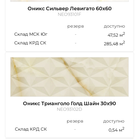
Оникс Сильвер Левигато 60x60
NEO93101F
резерв
доступно
Склад МСК Юг
-
2
47,52 м
Склад КРД СК
-
2
285,48 м
Оникс Трианголо Голд Шайн 30x90
NEO93102D
резерв
доступно
Склад КРД СК
-
2
0,54 м