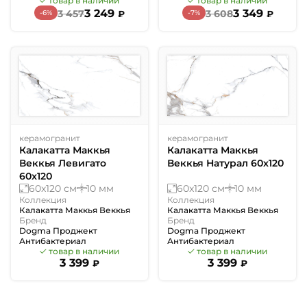
товар в наличии
товар в наличии
3 249
3 349
3 457
3 608
-6%
-7%
₽
₽
керамогранит
керамогранит
Калакатта Маккья
Калакатта Маккья
Веккья Левигато
Веккья Натурал 60x120
60x120
60x120 см
10 мм
60x120 см
10 мм
Коллекция
Коллекция
Калакатта Маккья Веккья
Калакатта Маккья Веккья
Бренд
Бренд
Dogma Проджект
Dogma Проджект
Антибактериал
Антибактериал
товар в наличии
товар в наличии
3 399
3 399
₽
₽