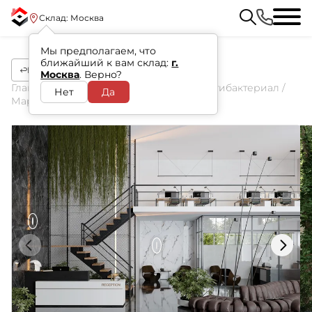
Склад: Москва
Мы предполагаем, что
ближайший к вам склад:
г.
Назад
Москва
. Верно?
Главная
/
Каталог
/
Dogma Проджект Антибактериал
/
Нет
Да
Маркина Дарк