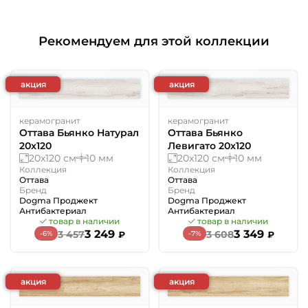
Рекомендуем для этой коллекции
акция
акция
керамогранит
керамогранит
Оттава Бьянко Натурал
Оттава Бьянко
20x120
Левигато 20x120
20x120 см
10 мм
20x120 см
10 мм
Коллекция
Коллекция
Оттава
Оттава
Бренд
Бренд
Dogma Проджект
Dogma Проджект
Антибактериал
Антибактериал
товар в наличии
товар в наличии
3 249
3 349
3 457
3 608
-6%
-7%
₽
₽
акция
акция